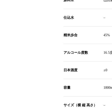
原料米
山田
仕込水
–
精米歩合
45%
アルコール度数
16.5
日本酒度
±0
容量
1800
サイズ（横 縦 高さ）
–