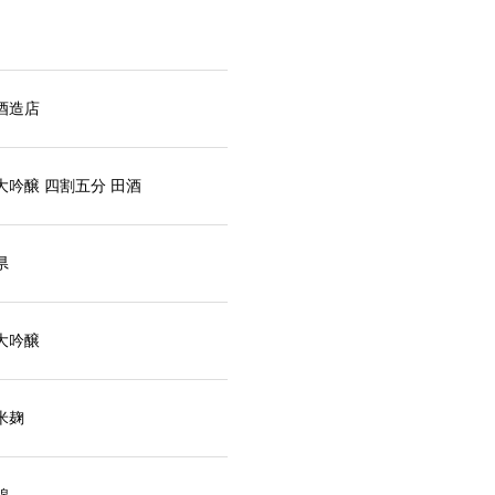
酒造店
大吟醸 四割五分 田酒
県
大吟醸
米麹