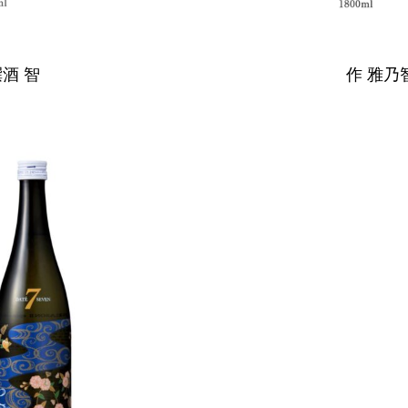
撰酒 智
作 雅乃