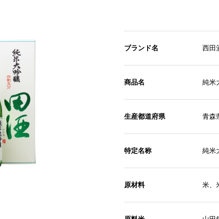
ブランド名
西田
商品名
純米
生産都道府県
青森
特定名称
純米
原材料
米、