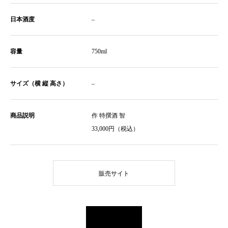
日本酒度
–
容量
750ml
サイズ（横 縦 高さ）
–
商品説明
作 特撰酒 智
33,000円（税込）
販売サイト