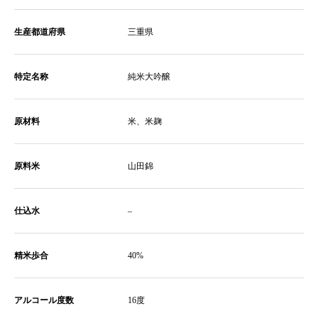
生産都道府県
三重県
特定名称
純米大吟醸
原材料
米、米麹
原料米
山田錦
仕込水
–
精米歩合
40%
アルコール度数
16度