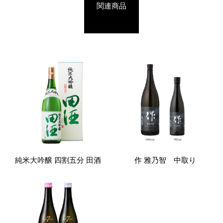
関連商品
純米大吟醸 四割五分 田酒
作 雅乃智 中取り