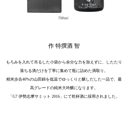
作 特撰酒 智
もろみを入れて吊るした小袋から余分な力を加えずに、したたり
落ちる滴だけを丁寧に集めて瓶に詰めた滴取り。
精米歩合40%の山田錦を低温でゆっくりと醸しだした一品で、最
高グレードの純米大吟醸になります。
「G7 伊勢志摩サミット 2016」にて乾杯酒に採用されました。